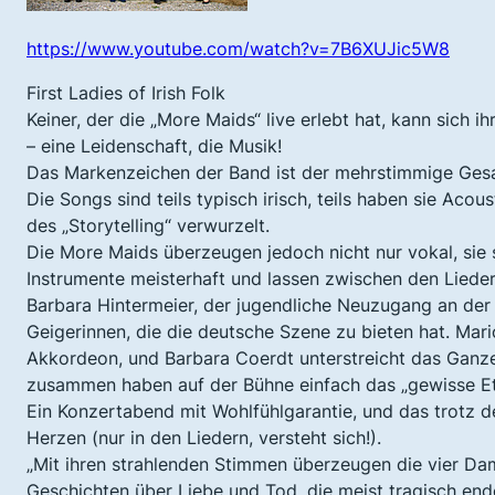
https://www.youtube.com/watch?v=7B6XUJic5W8
First Ladies of Irish Folk
Keiner, der die „More Maids“ live erlebt hat, kann sich 
– eine Leidenschaft, die Musik!
Das Markenzeichen der Band ist der mehrstimmige Gesa
Die Songs sind teils typisch irisch, teils haben sie Acou
des „Storytelling“ verwurzelt.
Die More Maids überzeugen jedoch nicht nur vokal, sie s
Instrumente meisterhaft und lassen zwischen den Lieder
Barbara Hintermeier, der jugendliche Neuzugang an der F
Geigerinnen, die die deutsche Szene zu bieten hat. Mari
Akkordeon, und Barbara Coerdt unterstreicht das Ganze 
zusammen haben auf der Bühne einfach das „gewisse E
Ein Konzertabend mit Wohlfühlgarantie, und das trotz d
Herzen (nur in den Liedern, versteht sich!).
„Mit ihren strahlenden Stimmen überzeugen die vier Da
Geschichten über Liebe und Tod, die meist tragisch ende