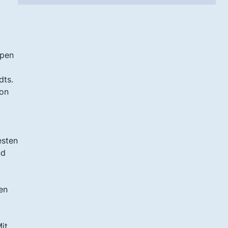
ypen
dts.
ion
esten
nd
en
it