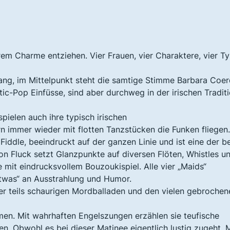
ihrem Charme entziehen. Vier Frauen, vier Charaktere, vier T
ng, im Mittelpunkt steht die samtige Stimme Barbara Coer
stic-Pop Einfüsse, sind aber durchweg in der irischen Tradit
pielen auch ihre typisch irischen
n immer wieder mit flotten Tanzstücken die Funken fliegen.
iddle, beeindruckt auf der ganzen Linie und ist eine der b
on Fluck setzt Glanzpunkte auf diversen Flöten, Whistles u
mit eindrucksvollem Bouzoukispiel. Alle vier „Maids“
twas“ an Ausstrahlung und Humor.
er teils schaurigen Mordballaden und den vielen gebrochen
men. Mit wahrhaften Engelszungen erzählen sie teufische
n. Obwohl es bei dieser Matinee eigentlich lustig zugeht. M