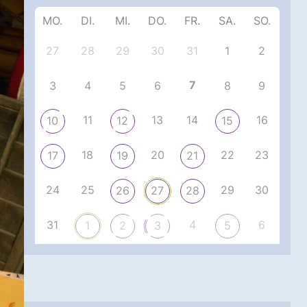
MO.
DI.
MI.
DO.
FR.
SA.
SO.
27
28
29
30
31
1
2
7
3
4
5
6
8
9
11
13
14
16
10
12
15
18
20
22
23
17
19
21
24
25
29
30
26
27
28
31
4
6
1
2
3
5