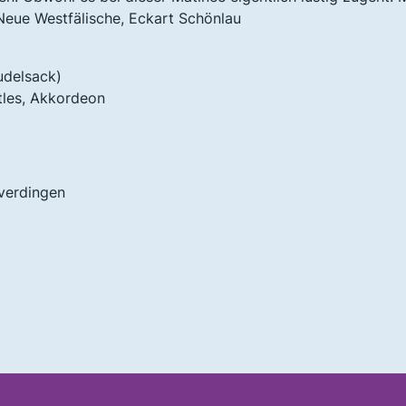
Neue Westfälische, Eckart Schönlau
udelsack)
es, Akkordeon
verdingen