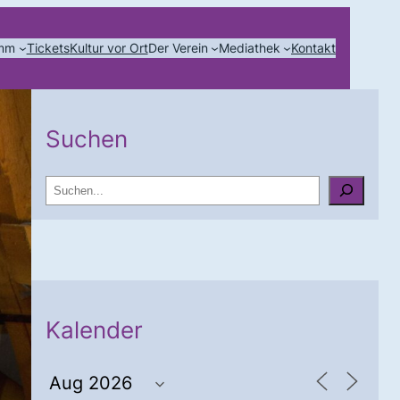
amm
Tickets
Kultur vor Ort
Der Verein
Mediathek
Kontakt
Suchen
S
u
c
h
e
n
Kalender