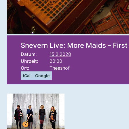
Snevern Live: More Maids – First 
Datum:
15.2.2020
Uhrzeit:
20:00
Ort:
Theeshof
iCal
Google