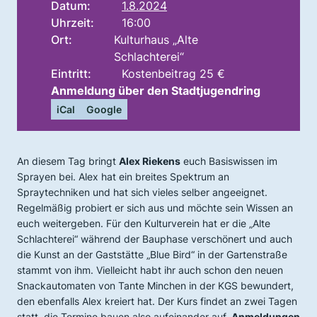
Datum:
1.8.2024
Uhrzeit:
16:00
Ort:
Kulturhaus „Alte
Schlachterei“
Eintritt:
Kostenbeitrag 25 €
Anmeldung über den Stadtjugendring
iCal
Google
An diesem Tag bringt
Alex Riekens
euch Basiswissen im
Sprayen bei. Alex hat ein breites Spektrum an
Spraytechniken und hat sich vieles selber angeeignet.
Regelmäßig probiert er sich aus und möchte sein Wissen an
euch weitergeben. Für den Kulturverein hat er die „Alte
Schlachterei“ während der Bauphase verschönert und auch
die Kunst an der Gaststätte „Blue Bird“ in der Gartenstraße
stammt von ihm. Vielleicht habt ihr auch schon den neuen
Snackautomaten von Tante Minchen in der KGS bewundert,
den ebenfalls Alex kreiert hat. Der Kurs findet an zwei Tagen
statt, die Termine bauen also aufeinander auf.
Anmeldungen