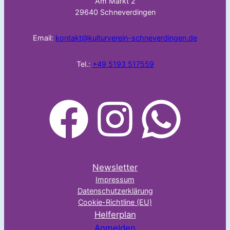
Am Markt 2
29640 Schneverdingen
Email:
kontakt@kulturverein-schneverdingen.de
Tel.:
+49 5193 517559
facebook
Instagram
WhatsApp
Newsletter
Impressum
Datenschutzerklärung
Cookie-Richtline (EU)
Helferplan
Anmelden