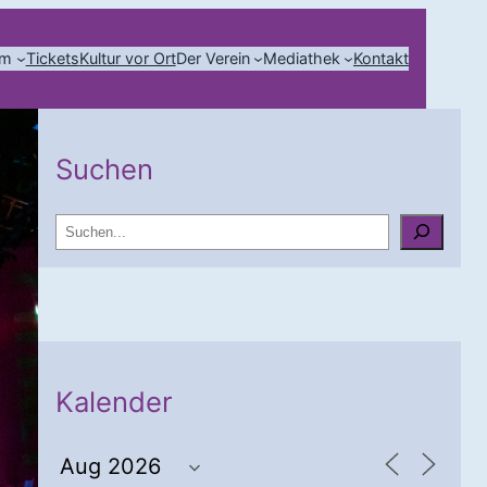
mm
Tickets
Kultur vor Ort
Der Verein
Mediathek
Kontakt
Suchen
S
u
c
h
e
n
Kalender