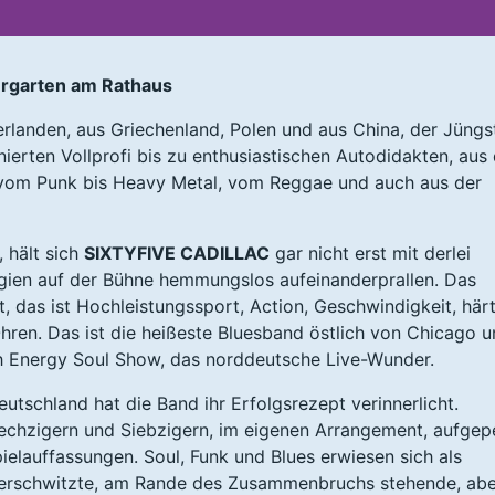
ergarten am Rathaus
rlanden, aus Griechenland, Polen und aus China, der Jüngs
nierten Vollprofi bis zu enthusiastischen Autodidakten, aus
 vom Punk bis Heavy Metal, vom Reggae und auch aus der
 hält sich
SIXTYFIVE CADILLAC
gar nicht erst mit derlei
rgien auf der Bühne hemmungslos aufeinanderprallen. Das
t, das ist Hochleistungssport, Action, Geschwindigkeit, härt
Ohren. Das ist die heißeste Bluesband östlich von Chicago 
h Energy Soul Show, das norddeutsche Live-Wunder.
tschland hat die Band ihr Erfolgsrezept verinnerlicht.
echzigern und Siebzigern, im eigenen Arrangement, aufgep
ielauffassungen. Soul, Funk und Blues erwiesen sich als
 verschwitzte, am Rande des Zusammenbruchs stehende, abe