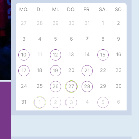
MO.
DI.
MI.
DO.
FR.
SA.
SO.
27
28
29
30
31
1
2
7
3
4
5
6
8
9
11
13
14
16
10
12
15
18
20
22
23
17
19
21
24
25
29
30
26
27
28
31
4
6
1
2
3
5