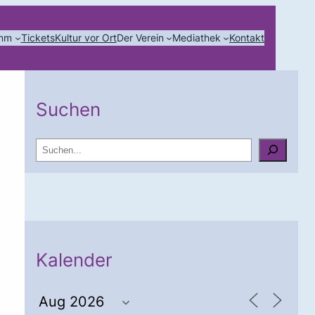
amm
Tickets
Kultur vor Ort
Der Verein
Mediathek
Kontakt
Suchen
S
u
c
h
e
n
Kalender