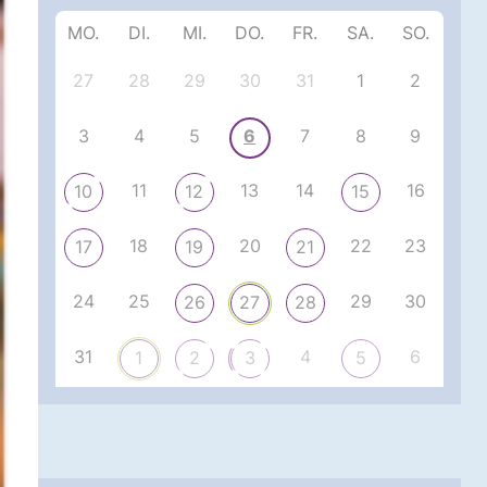
MO.
DI.
MI.
DO.
FR.
SA.
SO.
27
28
29
30
31
1
2
3
4
5
6
7
8
9
11
13
14
16
10
12
15
18
20
22
23
17
19
21
24
25
29
30
26
27
28
31
4
6
1
2
3
5