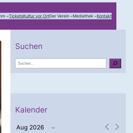
amm
Tickets
Kultur vor Ort
Der Verein
Mediathek
Kontakt
Suchen
S
u
c
h
e
n
Kalender