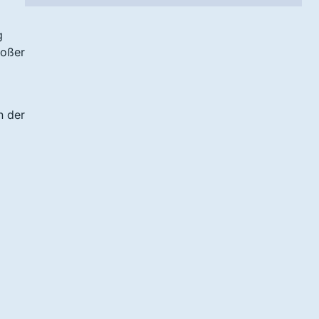
g
roßer
n der