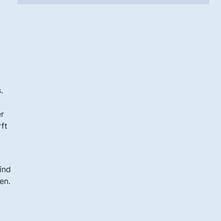
.
er
ft
ind
en.