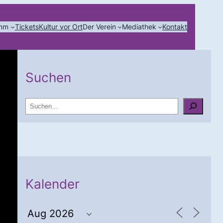
amm
Tickets
Kultur vor Ort
Der Verein
Mediathek
Kontakt
Suchen
S
u
c
h
e
n
Kalender