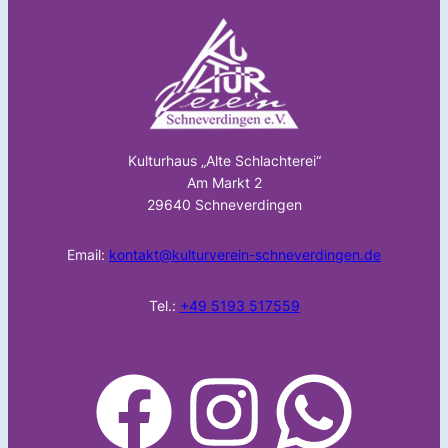
Kulturhaus „Alte Schlachterei“
Am Markt 2
29640 Schneverdingen
Email:
kontakt@kulturverein-schneverdingen.de
Tel.:
+49 5193 517559
facebook
Instagram
WhatsApp