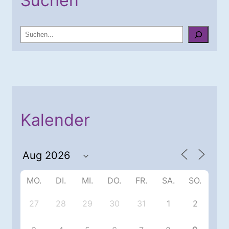
Suchen
S
u
c
h
e
n
Kalender
MO.
DI.
MI.
DO.
FR.
SA.
SO.
27
28
29
30
31
1
2