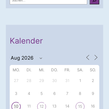
u
c
h
e
n
Kalender
MO.
DI.
MI.
DO.
FR.
SA.
SO.
27
28
29
30
31
1
2
3
4
5
6
7
8
9
10
11
13
14
16
12
15