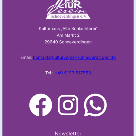
Kulturhaus „Alte Schlachterei“
Am Markt 2
29640 Schneverdingen
Email:
kontakt@kulturverein-schneverdingen.de
Tel.:
+49 5193 517559
facebook
Instagram
WhatsApp
Newsletter