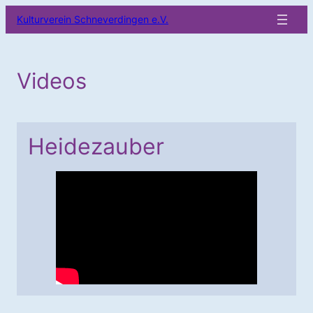
Zum
Kulturverein Schneverdingen e.V.
Inhalt
springen
Videos
Heidezauber