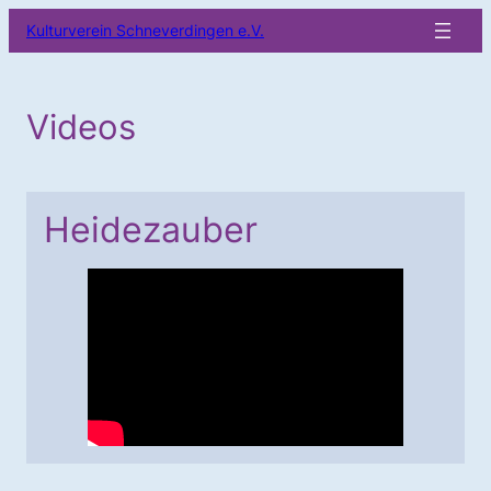
Zum
Kulturverein Schneverdingen e.V.
Inhalt
springen
Videos
Heidezauber