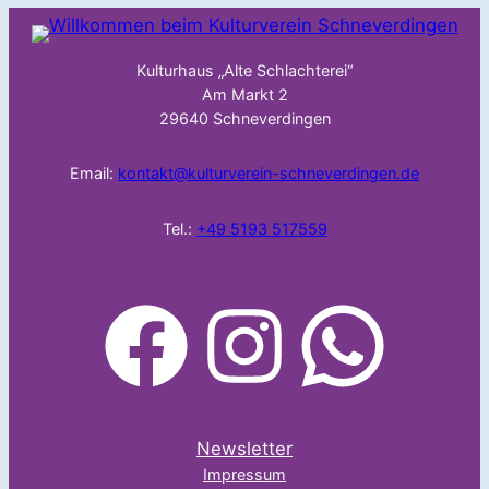
Kulturhaus „Alte Schlachterei“
Am Markt 2
29640 Schneverdingen
Email:
kontakt@kulturverein-schneverdingen.de
Tel.:
+49 5193 517559
facebook
Instagram
WhatsApp
Newsletter
Impressum