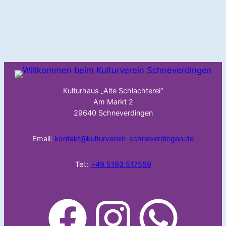
Kulturhaus „Alte Schlachterei“
Am Markt 2
29640 Schneverdingen
Email:
kontakt@kulturverein-schneverdingen.de
Tel.:
+49 5193 517559
facebook
Instagram
WhatsApp