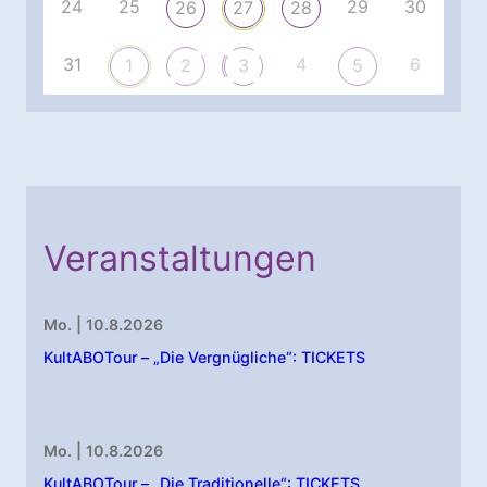
24
25
29
30
26
27
28
31
4
6
1
2
3
5
Veranstaltungen
Mo. | 10.8.2026
KultABOTour – „Die Vergnügliche“: TICKETS
Mo. | 10.8.2026
KultABOTour – „Die Traditionelle“: TICKETS