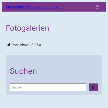
Zum
Kulturverein Schneverdingen e.V.
Inhalt
springen
Fotogalerien
Post Views:
8.054
Suchen
S
u
c
h
e