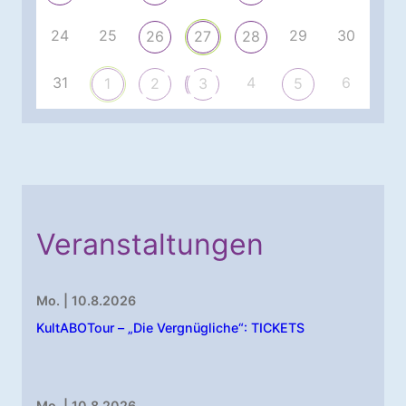
24
25
29
30
26
27
28
31
4
6
1
2
3
5
Veranstaltungen
Mo. | 10.8.2026
KultABOTour – „Die Vergnügliche“: TICKETS
Mo. | 10.8.2026