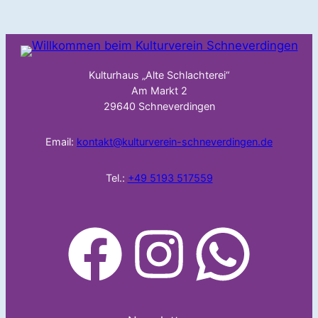
Kulturhaus „Alte Schlachterei“
Am Markt 2
29640 Schneverdingen
Email:
kontakt@kulturverein-schneverdingen.de
Tel.:
+49 5193 517559
facebook
Instagram
WhatsApp