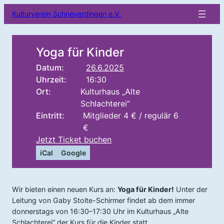
Kulturverein Schneverdingen e.V.
Yoga für Kinder
Datum:
26.6.2025
Uhrzeit:
16:30
Ort:
Kulturhaus „Alte
Schlachterei“
Eintritt:
Mitglieder 4 € / regulär 6
€
Jetzt Ticket buchen
iCal
Google
Wir bieten einen neuen Kurs an:
Yoga für Kinder!
Unter der
Leitung von Gaby Stolte-Schirmer findet ab dem immer
donnerstags von 16:30–17:30 Uhr im Kulturhaus „Alte
Schlachterei“ der Kurs für die Kinder statt.