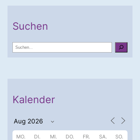
Suchen
S
u
c
h
e
n
Kalender
MO.
DI.
MI.
DO.
FR.
SA.
SO.