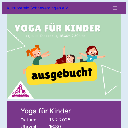
Kulturverein Schneverdingen e.V.
Yoga für Kinder
Datum:
13.2.2025
Uhrzeit:
16:30