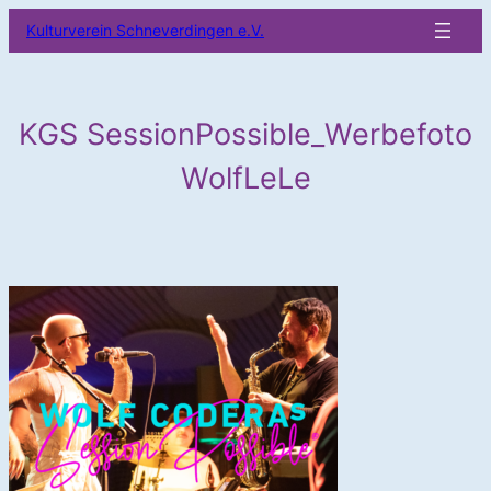
Zum
Kulturverein Schneverdingen e.V.
Inhalt
springen
KGS SessionPossible_Werbefoto
WolfLeLe