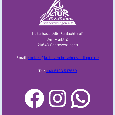
Kulturhaus „Alte Schlachterei“
Am Markt 2
29640 Schneverdingen
Email:
kontakt@kulturverein-schneverdingen.de
Tel.:
+49 5193 517559
facebook
Instagram
WhatsApp