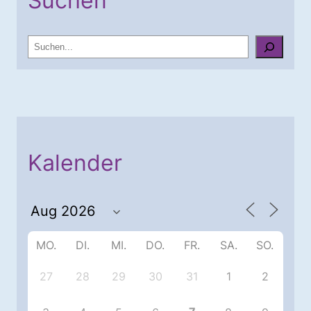
Suchen
S
u
c
h
e
n
Kalender
MO.
DI.
MI.
DO.
FR.
SA.
SO.
27
28
29
30
31
1
2