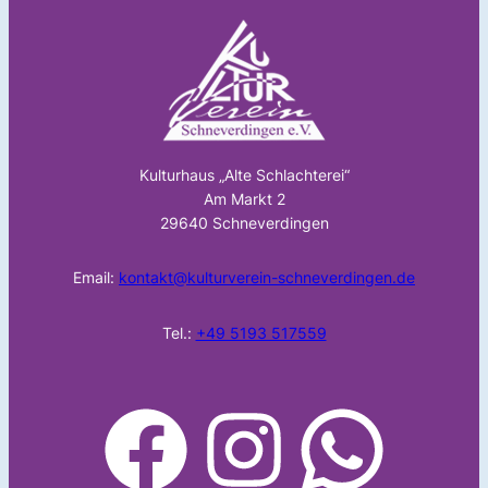
Kulturhaus „Alte Schlachterei“
Am Markt 2
29640 Schneverdingen
Email:
kontakt@kulturverein-schneverdingen.de
Tel.:
+49 5193 517559
facebook
Instagram
WhatsApp