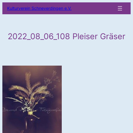
Zum
Kulturverein Schneverdingen e.V.
Inhalt
springen
2022_08_06_108 Pleiser Gräser