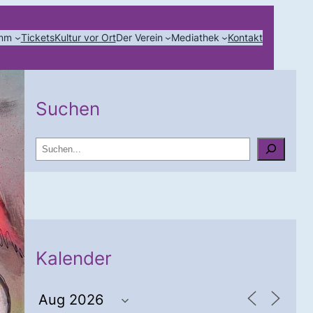
amm
Tickets
Kultur vor Ort
Der Verein
Mediathek
Kontakt
Suchen
S
u
c
h
e
n
Kalender