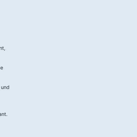
nt,
ie
e und
ant.