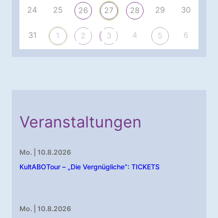
24
25
29
30
26
27
28
31
4
6
1
2
3
5
Veranstaltungen
Mo. | 10.8.2026
KultABOTour – „Die Vergnügliche“: TICKETS
Mo. | 10.8.2026