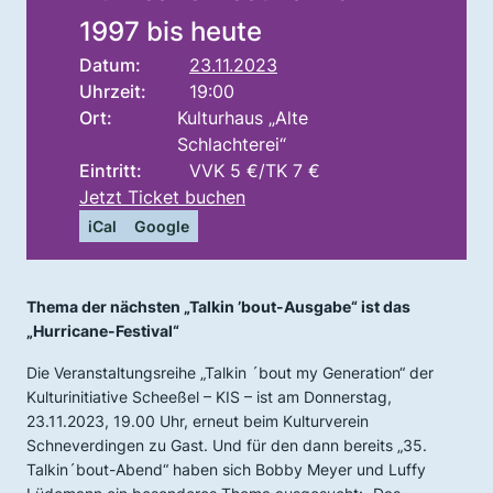
1997 bis heute
Datum:
23.11.2023
Uhrzeit:
19:00
Ort:
Kulturhaus „Alte
Schlachterei“
Eintritt:
VVK 5 €/TK 7 €
Jetzt Ticket buchen
iCal
Google
Thema der nächsten „Talkin ’bout-Ausgabe“ ist das
„Hurricane-Festival“
Die Veranstaltungsreihe „Talkin ´bout my Generation“ der
Kulturinitiative Scheeßel – KIS – ist am Donnerstag,
23.11.2023, 19.00 Uhr, erneut beim Kulturverein
Schneverdingen zu Gast. Und für den dann bereits „35.
Talkin´bout-Abend“ haben sich Bobby Meyer und Luffy