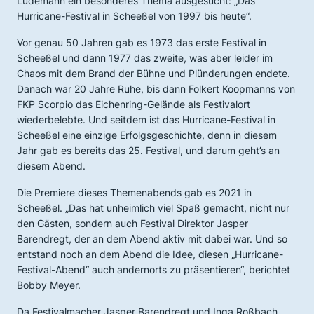
Lüdemann ein besonderes Thema ausgesucht: „Das
Hurricane-Festival in Scheeßel von 1997 bis heute“.
Vor genau 50 Jahren gab es 1973 das erste Festival in
Scheeßel und dann 1977 das zweite, was aber leider im
Chaos mit dem Brand der Bühne und Plünderungen endete.
Danach war 20 Jahre Ruhe, bis dann Folkert Koopmanns von
FKP Scorpio das Eichenring-Gelände als Festivalort
wiederbelebte. Und seitdem ist das Hurricane-Festival in
Scheeßel eine einzige Erfolgsgeschichte, denn in diesem
Jahr gab es bereits das 25. Festival, und darum geht’s an
diesem Abend.
Die Premiere dieses Themenabends gab es 2021 in
Scheeßel. „Das hat unheimlich viel Spaß gemacht, nicht nur
den Gästen, sondern auch Festival Direktor Jasper
Barendregt, der an dem Abend aktiv mit dabei war. Und so
entstand noch an dem Abend die Idee, diesen „Hurricane-
Festival-Abend“ auch andernorts zu präsentieren“, berichtet
Bobby Meyer.
Da Festivalmacher Jasper Barendregt und Inga Roßbach