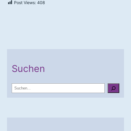
Post Views:
408
Suchen
S
u
c
h
e
n