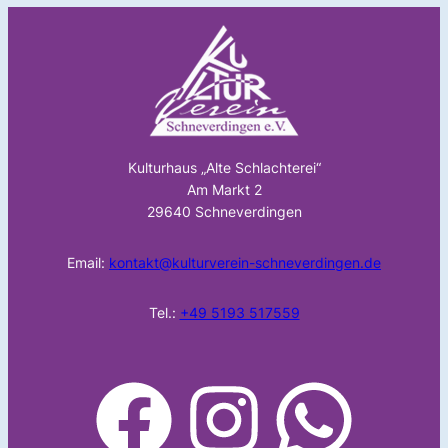
Kulturhaus „Alte Schlachterei“
Am Markt 2
29640 Schneverdingen
Email:
kontakt@kulturverein-schneverdingen.de
Tel.:
+49 5193 517559
facebook
Instagram
WhatsApp