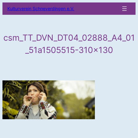
Zum
Kulturverein Schneverdingen e.V.
Inhalt
springen
csm_TT_DVN_DT04_02888_A4_01
_51a1505515-310×130