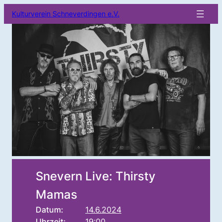
Kulturverein Schneverdingen e.V.
Snevern Live: Thirsty
Mamas
Datum:
14.6.2024
Uhrzeit:
19:00