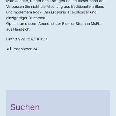
Mike Jaedke, rundet den kräftigen Sound dieser Band ab.
Verpassen Sie nicht die Mischung aus traditionellem Blues
und modernem Rock. Das Ergebnis ist explosiver und
einzigartiger Bluesrock.
Opener an diesem Abend ist der Blueser Stephan McEbel
aus Handeloh.
Eintritt VVK 12 €/TK 15 €
Post Views:
242
Suchen