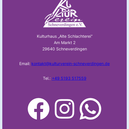
Kulturhaus „Alte Schlachterei“
Am Markt 2
29640 Schneverdingen
Email:
kontakt@kulturverein-schneverdingen.de
Tel.:
+49 5193 517559
facebook
Instagram
WhatsApp