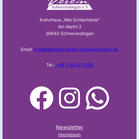
Kulturhaus „Alte Schlachterei“
Am Markt 2
29640 Schneverdingen
Email:
kontakt@kulturverein-schneverdingen.de
Tel.:
+49 5193 517559
facebook
Instagram
WhatsApp
Newsletter
Impressum