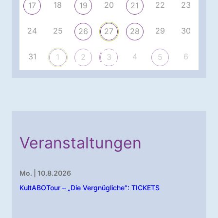
18
20
22
23
17
19
21
24
25
29
30
26
27
28
31
4
6
1
2
3
5
Veranstaltungen
Mo. | 10.8.2026
KultABOTour – „Die Vergnügliche“: TICKETS