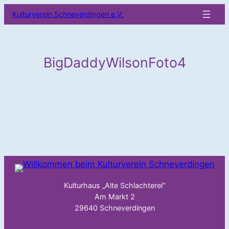
Zum
Kulturverein Schneverdingen e.V.
Inhalt
springen
BigDaddyWilsonFoto4
Kulturhaus „Alte Schlachterei“
Am Markt 2
29640 Schneverdingen