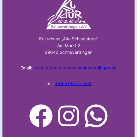
Kulturhaus „Alte Schlachterei“
Am Markt 2
29640 Schneverdingen
Email:
kontakt@kulturverein-schneverdingen.de
Tel.:
+49 5193 517559
facebook
Instagram
WhatsApp