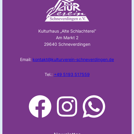
Kulturhaus „Alte Schlachterei“
Am Markt 2
29640 Schneverdingen
Email:
kontakt@kulturverein-schneverdingen.de
Tel.:
+49 5193 517559
facebook
Instagram
WhatsApp