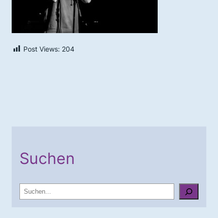
Post Views:
204
Suchen
S
u
c