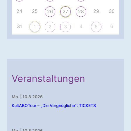
24
25
29
30
26
27
28
31
4
6
1
2
3
5
Veranstaltungen
Mo. | 10.8.2026
KultABOTour – „Die Vergnügliche“: TICKETS
Mo. | 10.8.2026