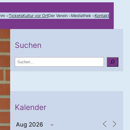
amm
Tickets
Kultur vor Ort
Der Verein
Mediathek
Kontakt
Suchen
S
u
c
h
e
n
Kalender