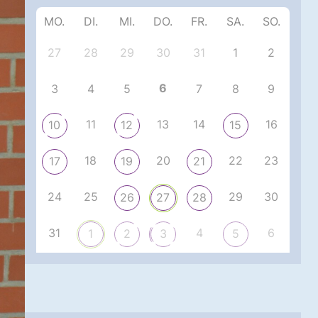
MO.
DI.
MI.
DO.
FR.
SA.
SO.
27
28
29
30
31
1
2
6
3
4
5
7
8
9
11
13
14
16
10
12
15
18
20
22
23
17
19
21
24
25
29
30
26
27
28
31
4
6
1
2
3
5