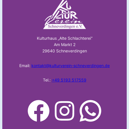
Kulturhaus „Alte Schlachterei“
Am Markt 2
29640 Schneverdingen
Email:
kontakt@kulturverein-schneverdingen.de
Tel.:
+49 5193 517559
facebook
Instagram
WhatsApp