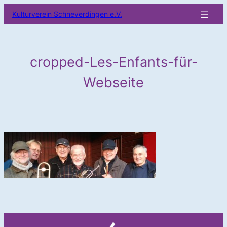
Zum
Kulturverein Schneverdingen e.V.
Inhalt
springen
cropped-Les-Enfants-für-
Webseite