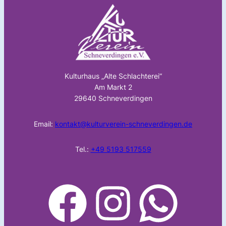
Kulturhaus „Alte Schlachterei“
Am Markt 2
29640 Schneverdingen
Email:
kontakt@kulturverein-schneverdingen.de
Tel.:
+49 5193 517559
facebook
Instagram
WhatsApp