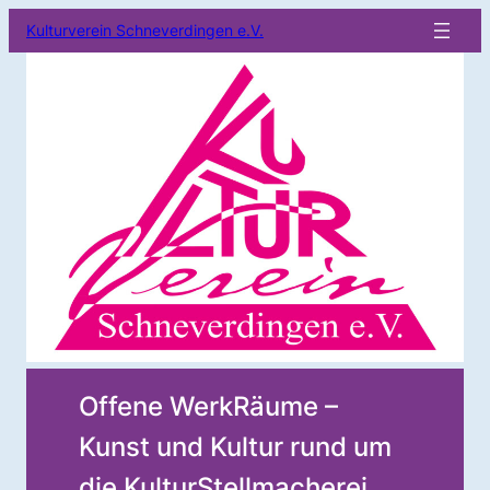
Kulturverein Schneverdingen e.V.
Offene WerkRäume –
Kunst und Kultur rund um
die KulturStellmacherei