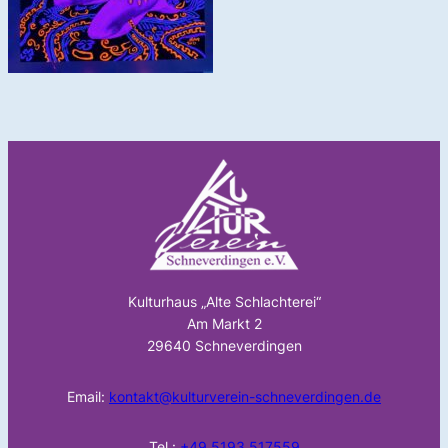
Kulturhaus „Alte Schlachterei“
Am Markt 2
29640 Schneverdingen
Email:
kontakt@kulturverein-schneverdingen.de
Tel.:
+49 5193 517559