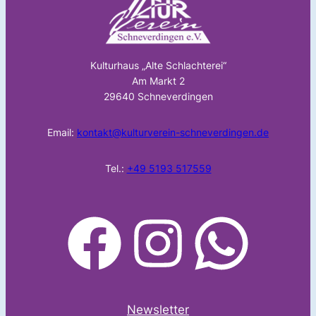
Kulturhaus „Alte Schlachterei“
Am Markt 2
29640 Schneverdingen
Email:
kontakt@kulturverein-schneverdingen.de
Tel.:
+49 5193 517559
facebook
Instagram
WhatsApp
Newsletter