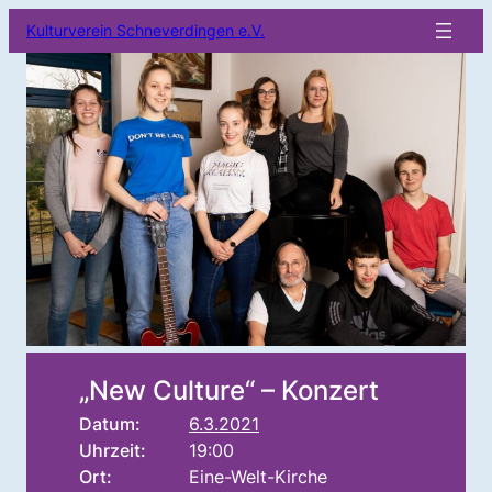
Kulturverein Schneverdingen e.V.
„New Culture“ – Konzert
Datum:
6.3.2021
Uhrzeit:
19:00
Ort:
Eine-Welt-Kirche