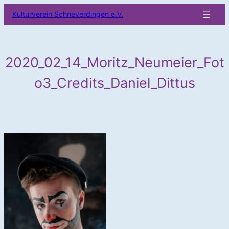
Zum
Kulturverein Schneverdingen e.V.
Inhalt
springen
2020_02_14_Moritz_Neumeier_Fot
o3_Credits_Daniel_Dittus