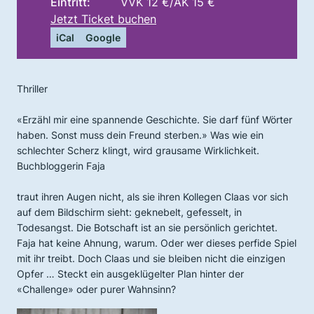
Eintritt:
VVK 12 €/AK 15 €
Jetzt Ticket buchen
iCal
Google
Thriller
«Erzähl mir eine spannende Geschichte. Sie darf fünf Wörter
haben. Sonst muss dein Freund sterben.» Was wie ein
schlechter
Scherz klingt, wird grausame Wirklichkeit.
Buchbloggerin Faja
traut ihren Augen nicht, als sie ihren Kollegen Claas vor sich
auf
dem Bildschirm sieht: geknebelt, gefesselt, in
Todesangst. Die Bot
schaft ist an sie persönlich gerichtet.
Faja hat keine Ahnung,
warum. Oder wer dieses perfide Spiel
mit ihr treibt. Doch Claas
und sie bleiben nicht die einzigen
Opfer … Steckt ein ausgeklügel
ter Plan hinter der
«Challenge» oder purer Wahnsinn?