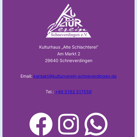
Kulturhaus „Alte Schlachterei“
Am Markt 2
29640 Schneverdingen
Email:
kontakt@kulturverein-schneverdingen.de
Tel.:
+49 5193 517559
facebook
Instagram
WhatsApp