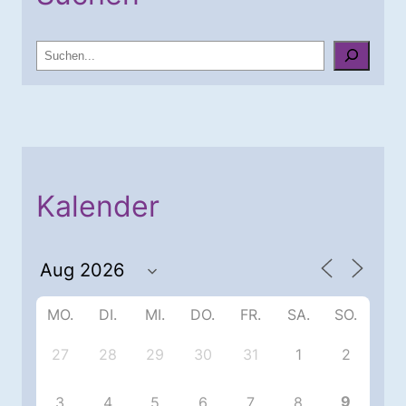
S
u
c
h
e
n
Kalender
MO.
DI.
MI.
DO.
FR.
SA.
SO.
27
28
29
30
31
1
2
9
3
4
5
6
7
8