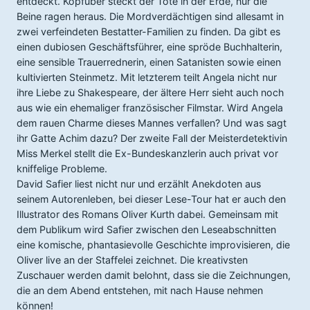
entdeckt. Kopfüber steckt der Tote in der Erde, nur die
Beine ragen heraus. Die Mordverdächtigen sind allesamt in
zwei verfeindeten Bestatter-Familien zu finden. Da gibt es
einen dubiosen Geschäftsführer, eine spröde Buchhalterin,
eine sensible Trauerrednerin, einen Satanisten sowie einen
kultivierten Steinmetz. Mit letzterem teilt Angela nicht nur
ihre Liebe zu Shakespeare, der ältere Herr sieht auch noch
aus wie ein ehemaliger französischer Filmstar. Wird Angela
dem rauen Charme dieses Mannes verfallen? Und was sagt
ihr Gatte Achim dazu? Der zweite Fall der Meisterdetektivin
Miss Merkel stellt die Ex-Bundeskanzlerin auch privat vor
kniffelige Probleme.
David Safier liest nicht nur und erzählt Anekdoten aus
seinem Autorenleben, bei dieser Lese-Tour hat er auch den
Illustrator des Romans Oliver Kurth dabei. Gemeinsam mit
dem Publikum wird Safier zwischen den Leseabschnitten
eine komische, phantasievolle Geschichte improvisieren, die
Oliver live an der Staffelei zeichnet. Die kreativsten
Zuschauer werden damit belohnt, dass sie die Zeichnungen,
die an dem Abend entstehen, mit nach Hause nehmen
können!