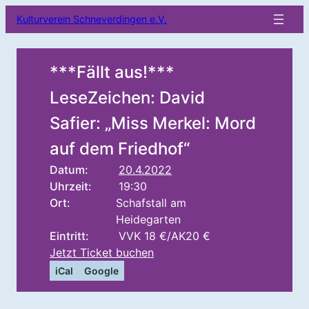
Kulturverein Schneverdingen e.V.
***Fällt aus!***
LeseZeichen: David
Safier: „Miss Merkel: Mord
auf dem Friedhof“
Datum:
20.4.2022
Uhrzeit:
19:30
Ort:
Schafstall am
Heidegarten
Eintritt:
VVK 18 €/AK20 €
Jetzt Ticket buchen
iCal
Google