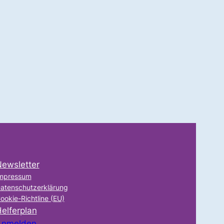
ewsletter
mpressum
atenschutzerklärung
ookie-Richtline (EU)
elferplan
Anmelden