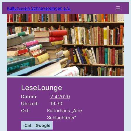
Kulturverein Schneverdingen e.V.
LeseLounge
Datum:
2.4.2020
Uhrzeit:
19:30
Ort:
Kulturhaus „Alte
Schlachterei“
iCal
Google