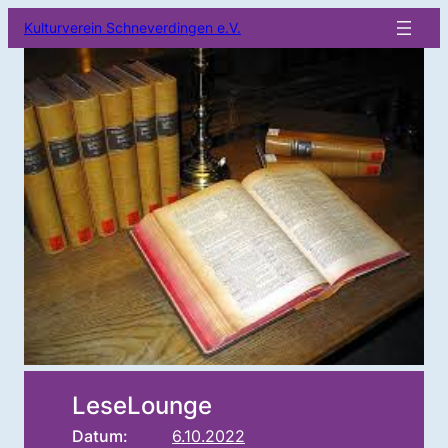
Kulturverein Schneverdingen e.V.
LeseLounge
Datum:
6.10.2022