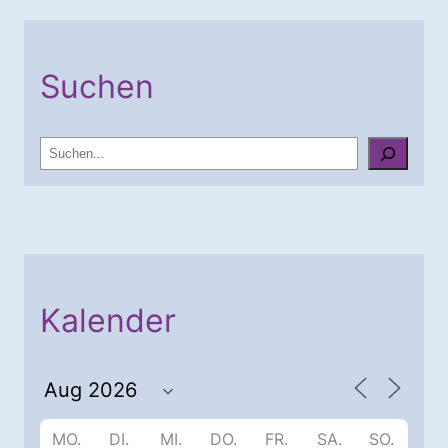
Suchen
S
u
c
h
e
n
Kalender
MO.
DI.
MI.
DO.
FR.
SA.
SO.