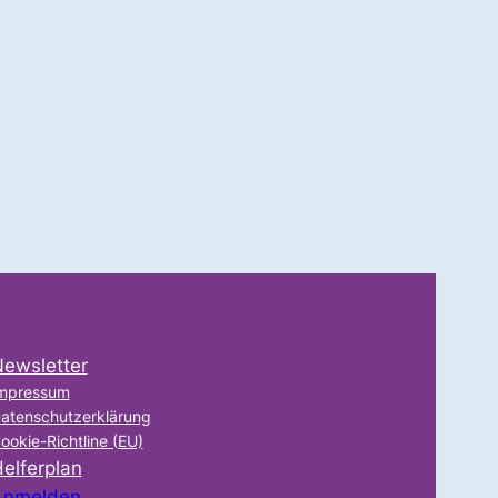
ewsletter
mpressum
atenschutzerklärung
ookie-Richtline (EU)
elferplan
Anmelden