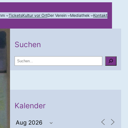
amm
Tickets
Kultur vor Ort
Der Verein
Mediathek
Kontakt
Suchen
S
u
c
h
e
n
Kalender