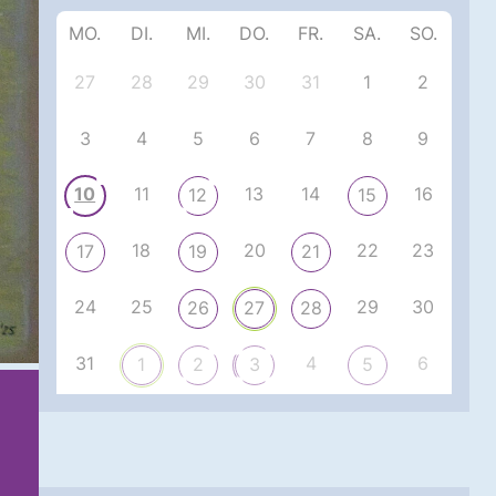
MO.
DI.
MI.
DO.
FR.
SA.
SO.
27
28
29
30
31
1
2
3
4
5
6
7
8
9
10
11
13
14
16
12
15
18
20
22
23
17
19
21
24
25
29
30
26
27
28
31
4
6
1
2
3
5