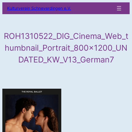
Zum
Kulturverein Schneverdingen e.V.
Inhalt
springen
ROH1310522_DIG_Cinema_Web_t
humbnail_Portrait_800x1200_UN
DATED_KW_V13_German7