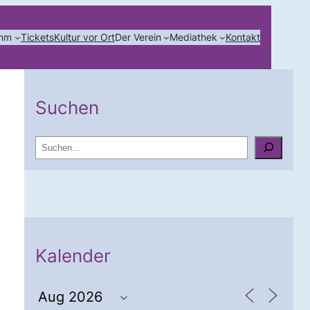
amm
Tickets
Kultur vor Ort
Der Verein
Mediathek
Kontakt
Suchen
S
u
c
h
e
n
Kalender