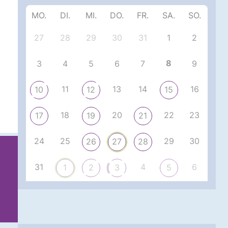
MO.
DI.
MI.
DO.
FR.
SA.
SO.
27
28
29
30
31
1
2
8
3
4
5
6
7
9
11
13
14
16
10
12
15
18
20
22
23
17
19
21
24
25
29
30
26
27
28
31
4
6
1
2
3
5