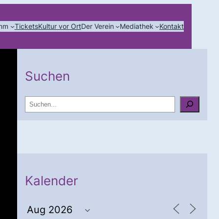
amm
Tickets
Kultur vor Ort
Der Verein
Mediathek
Kontakt
Suchen
S
u
c
h
e
n
Kalender