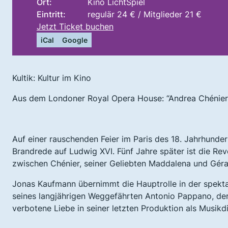
Ort:
Kino LichtSpiel
Eintritt:
regulär 24 € / Mitglieder 21 €
Jetzt Ticket buchen
iCal
Google
Kultik: Kultur im Kino
Aus dem Londoner Royal Opera House: “Andrea Chénier
Auf einer rauschenden Feier im Paris des 18. Jahrhunder
Brandrede auf Ludwig XVI. Fünf Jahre später ist die R
zwischen Chénier, seiner Geliebten Maddalena und Géra
Jonas Kaufmann übernimmt die Hauptrolle in der spekta
seines langjährigen Weggefährten Antonio Pappano, der
verbotene Liebe in seiner letzten Produktion als Musikdi