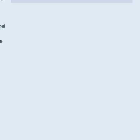
rei
re