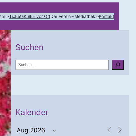
amm
Tickets
Kultur vor Ort
Der Verein
Mediathek
Kontakt
Suchen
S
u
c
h
e
n
Kalender