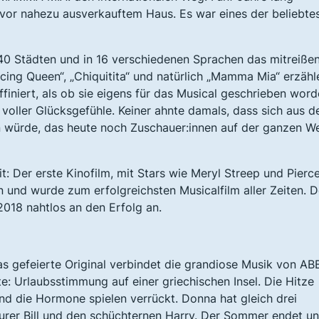
vor nahezu ausverkauftem Haus. Es war eines der beliebte
440 Städten und in 16 verschiedenen Sprachen das mitreiße
ing Queen“, „Chiquitita“ und natürlich „Mamma Mia“ erzähl
finiert, als ob sie eigens für das Musical geschrieben wor
voller Glücksgefühle. Keiner ahnte damals, dass sich aus 
 würde, das heute noch Zuschauer:innen auf der ganzen We
Der erste Kinofilm, mit Stars wie Meryl Streep und Pierc
und wurde zum erfolgreichsten Musicalfilm aller Zeiten. D
018 nahtlos an den Erfolg an.
 gefeierte Original verbindet die grandiose Musik von AB
e: Urlaubsstimmung auf einer griechischen Insel. Die Hitze
 und die Hormone spielen verrückt. Donna hat gleich drei
urer Bill und den schüchternen Harry. Der Sommer endet u