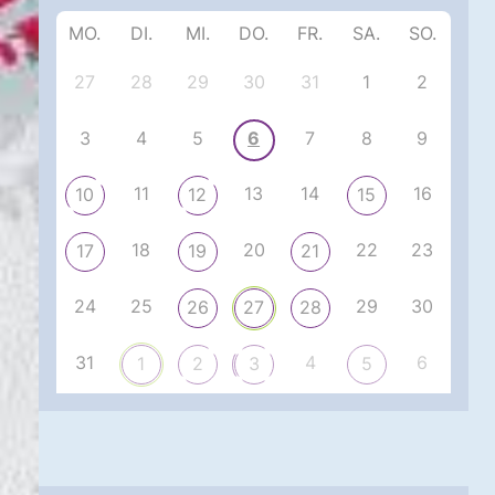
MO.
DI.
MI.
DO.
FR.
SA.
SO.
27
28
29
30
31
1
2
3
4
5
6
7
8
9
11
13
14
16
10
12
15
18
20
22
23
17
19
21
24
25
29
30
26
27
28
31
4
6
1
2
3
5