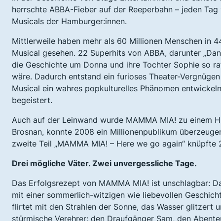
herrschte ABBA-Fieber auf der Reeperbahn – jeden Tag 
Musicals der Hamburger:innen.
Mittlerweile haben mehr als 60 Millionen Menschen in 
Musical gesehen. 22 Superhits von ABBA, darunter „Danc
die Geschichte um Donna und ihre Tochter Sophie so raf
wäre. Dadurch entstand ein furioses Theater-Vergnügen 
Musical ein wahres popkulturelles Phänomen entwickeln
begeistert.
Auch auf der Leinwand wurde MAMMA MIA! zu einem Hit: 
Brosnan, konnte 2008 ein Millionenpublikum überzeugen 
zweite Teil „MAMMA MIA! – Here we go again“ knüpfte 2
Drei mögliche Väter. Zwei unvergessliche Tage.
Das Erfolgsrezept von MAMMA MIA! ist unschlagbar: Das
mit einer sommerlich-witzigen wie liebevollen Geschicht
flirtet mit den Strahlen der Sonne, das Wasser glitzert
stürmische Verehrer: den Draufgänger Sam, den Abente