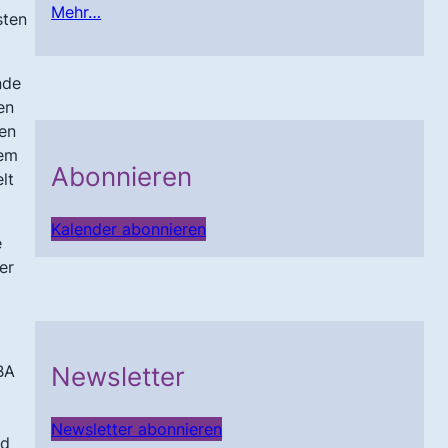
Mehr…
sten
nde
en
den
dem
Abonnieren
lt
Kalender abonnieren
e
er
Newsletter
BA
Newsletter abonnieren
nd